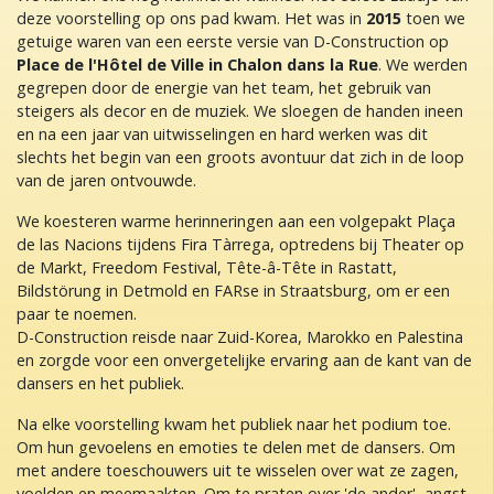
deze voorstelling op ons pad kwam. Het was in
2015
toen we
getuige waren van een eerste versie van D-Construction op
Place de l'Hôtel de Ville in Chalon dans la Rue
. We werden
gegrepen door de energie van het team, het gebruik van
steigers als decor en de muziek. We sloegen de handen ineen
en na een jaar van uitwisselingen en hard werken was dit
slechts het begin van een groots avontuur dat zich in de loop
van de jaren ontvouwde.
We koesteren warme herinneringen aan een volgepakt Plaça
de las Nacions tijdens Fira Tàrrega, optredens bij Theater op
de Markt, Freedom Festival, Tête-â-Tête in Rastatt,
Bildstörung in Detmold en FARse in Straatsburg, om er een
paar te noemen.
D-Construction reisde naar Zuid-Korea, Marokko en Palestina
en zorgde voor een onvergetelijke ervaring aan de kant van de
dansers en het publiek.
Na elke voorstelling kwam het publiek naar het podium toe.
Om hun gevoelens en emoties te delen met de dansers. Om
met andere toeschouwers uit te wisselen over wat ze zagen,
voelden en meemaakten. Om te praten over 'de ander', angst,