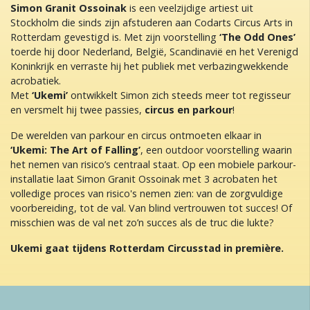
Simon Granit Ossoinak
is een veelzijdige artiest uit
Stockholm die sinds zijn afstuderen aan Codarts Circus Arts in
Rotterdam gevestigd is. Met zijn voorstelling
‘The Odd Ones’
toerde hij door Nederland, België, Scandinavië en het Verenigd
Koninkrijk en verraste hij het publiek met verbazingwekkende
acrobatiek.
Met
‘Ukemi’
ontwikkelt Simon zich steeds meer tot regisseur
en versmelt hij twee passies,
circus en parkour
!
De werelden van parkour en circus ontmoeten elkaar in
‘Ukemi: The Art of Falling’
, een outdoor voorstelling waarin
het nemen van risico’s centraal staat. Op een mobiele parkour-
installatie laat Simon Granit Ossoinak met 3 acrobaten het
volledige proces van risico's nemen zien: van de zorgvuldige
voorbereiding, tot de val. Van blind vertrouwen tot succes! Of
misschien was de val net zo’n succes als de truc die lukte?
Ukemi gaat tijdens Rotterdam Circusstad in première.