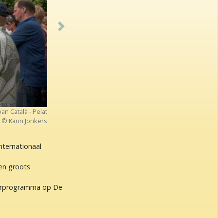
Next
oan Català - Pelat
© Karin Jonkers
nternationaal
een groots
aterprogramma op De