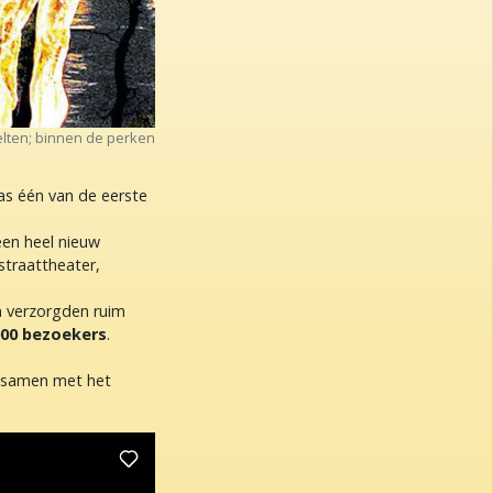
lten; binnen de perken
was één van de eerste
een heel nieuw
straattheater,
n verzorgden ruim
000 bezoekers
.
e samen met het