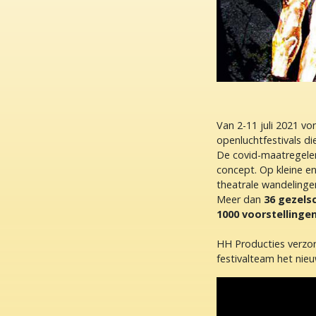
Van 2-11 juli 2021 v
openluchtfestivals d
De covid-maatregelen
concept. Op kleine en
theatrale wandelinge
Meer dan
36 gezels
1000 voorstellinge
HH Producties verzo
festivalteam het nie