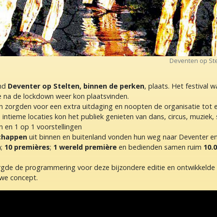
Deventen op Ste
ond
Deventer op Stelten, binnen de perken
, plaats. Het festival 
ie na de lockdown weer kon plaatsvinden.
 zorgden voor een extra uitdaging en noopten de organisatie tot 
 intieme locaties kon het publiek genieten van dans, circus, muziek, 
n en 1 op 1 voorstellingen
chappen
uit binnen en buitenland vonden hun weg naar Deventer e
n
;
10 premières
;
1 wereld première
en bedienden samen ruim
10.
rgde de programmering voor deze bijzondere editie en ontwikkeld
uwe concept.