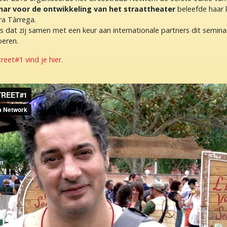
ar voor de ontwikkeling van het straattheater
beleefde haar k
ira Tàrrega.
s dat zij samen met een keur aan internationale partners dit semin
oeren.
treet#1 vind je hier.