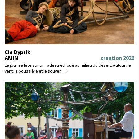
Cie Dyptik
AMIN
creation 2026
Le jour se lève sur un radeau échoué au milieu du désert. Autour, le
vent, la poussière et le souven... »