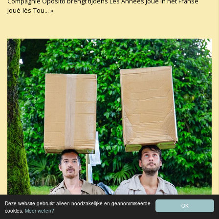
Compagnie Oposito brengt tijdens Les Années Joué in het Franse
Joué-lès-Tou... »
Deze website gebruikt alleen noodzakelijke en geanonimiseerde
OK
cookies.
Meer weten?